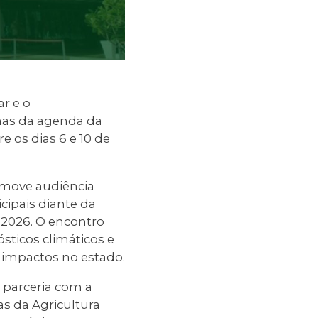
ar e o
emas da agenda da
e os dias 6 e 10 de
romove audiência
cipais diante da
 2026. O encontro
sticos climáticos e
 impactos no estado.
 parceria com a
as da Agricultura