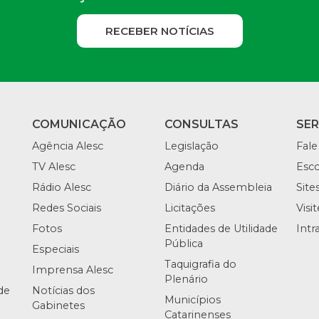
RECEBER NOTÍCIAS
COMUNICAÇÃO
CONSULTAS
SE
Agência Alesc
Legislação
Fale
TV Alesc
Agenda
Esco
Rádio Alesc
Diário da Assembleia
Site
Redes Sociais
Licitações
Visi
Fotos
Entidades de Utilidade
Intr
Pública
Especiais
Taquigrafia do
Imprensa Alesc
Plenário
de
Notícias dos
Municípios
Gabinetes
Catarinenses