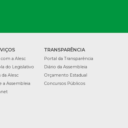
RVIÇOS
TRANSPARÊNCIA
 com a Alesc
Portal da Transparência
la do Legislativo
Diário da Assembleia
s da Alesc
Orçamento Estadual
te a Assembleia
Concursos Públicos
anet