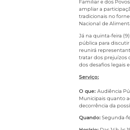
Familiar e dos Povos
ampliar a participaç
tradicionais no for
Nacional de Aliment
Já na quinta-feira (
pública para discuti
reunirá representant
tratar dos prejuízos
dos desafios legais 
Serviço:
O que:
Audiência Púb
Municipais quanto a
decorrência da poss
Quando:
Segunda-fei
Horário:
Das 14h às 1