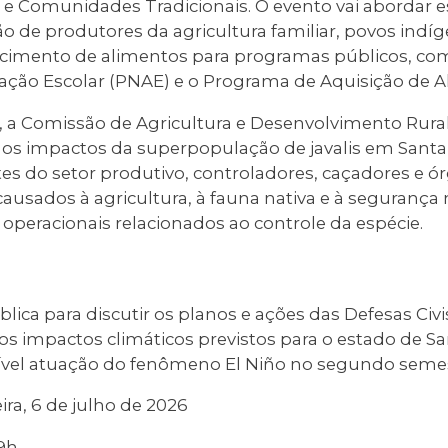
 e Comunidades Tradicionais. O evento vai abordar e
ão de produtores da agricultura familiar, povos in
necimento de alimentos para programas públicos, c
ação Escolar (PNAE) e o Programa de Aquisição de A
9), a Comissão de Agricultura e Desenvolvimento Rur
r os impactos da superpopulação de javalis em Santa
es do setor produtivo, controladores, caçadores e ó
 causados à agricultura, à fauna nativa e à segurança
e operacionais relacionados ao controle da espécie.
lica para discutir os planos e ações das Defesas Civi
os impactos climáticos previstos para o estado de S
ível atuação do fenômeno El Niño no segundo seme
ra, 6 de julho de 2026
9h