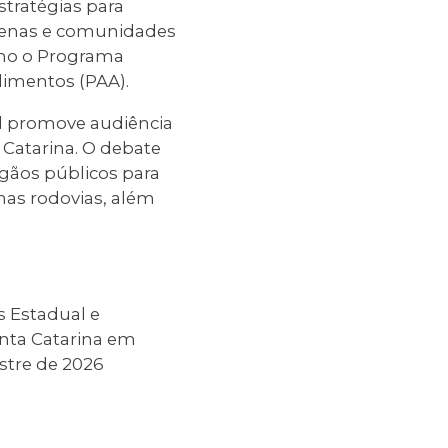
stratégias para
dígenas e comunidades
omo o Programa
limentos (PAA).
al promove audiência
 Catarina. O debate
rgãos públicos para
 nas rodovias, além
s Estadual e
anta Catarina em
stre de 2026